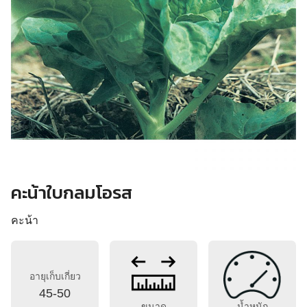
คะน้าใบกลมโอรส
คะน้า
อายุเก็บเกี่ยว
45-50
ขนาด
น้ำหนัก