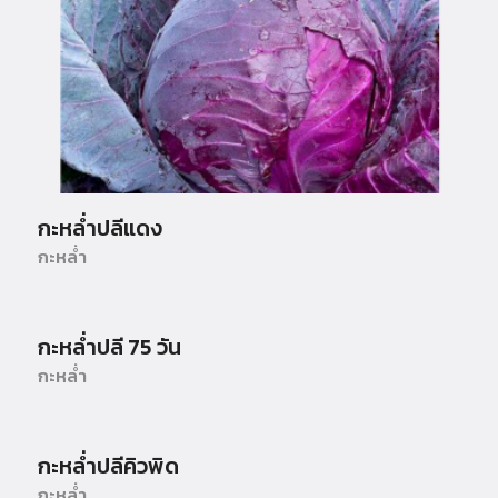
Search
Search
for:
กะหล่ำปลีแดง
กะหล่ำ
กะหล่ำปลี 75 วัน
กะหล่ำ
กะหล่ำปลีคิวพิด
กะหล่ำ