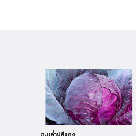
กะหล่ำปลีแดง