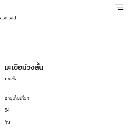
Skip
to
asdfsad
content
มะเขือม่วงสั้น
มะเขือ
อายุเก็บเกี่ยว
54
วัน