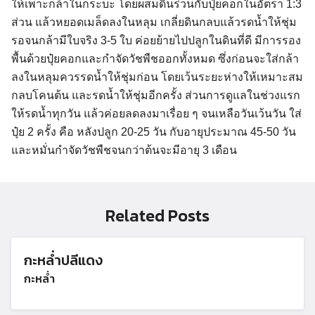
ให้เพาะกล้าในกระบะ โดยผสมดินร่วนกับปุ๋ยคอกในอัตรา 1:3
ส่วน แล้วหยอดเมล็ดลงในหลุม เกลี่ยดินกลบแล้วรดน้ำให้ชุ่ม
รอจนกล้ามีใบจริง 3-5 ใบ ค่อยย้ายไปปลูกในดินที่ดี มีการรอง
พื้นด้วยปุ๋ยคอกและกำจัดวัชพืชออกทั้งหมด ซึ่งก่อนจะใส่กล้า
ลงในหลุมควรรดน้ำให้ชุ่มก่อน โดยเว้นระยะห่างให้เหมาะสม
กลบโคนต้น และรดน้ำให้ชุ่มอีกครั้ง ส่วนการดูแลในช่วงแรก
ให้รดน้ำทุกวัน แล้วค่อยลดลงมาเรื่อย ๆ จนเหลือวันเว้นวัน ใส่
ปุ๋ย 2 ครั้ง คือ หลังปลูก 20-25 วัน กับอายุประมาณ 45-50 วัน
และหมั่นกำจัดวัชพืชจนกว่าต้นจะมีอายุ 3 เดือน
Related Posts
Search
กะหล่ำปลีแดง
Search
for:
กะหล่ำ